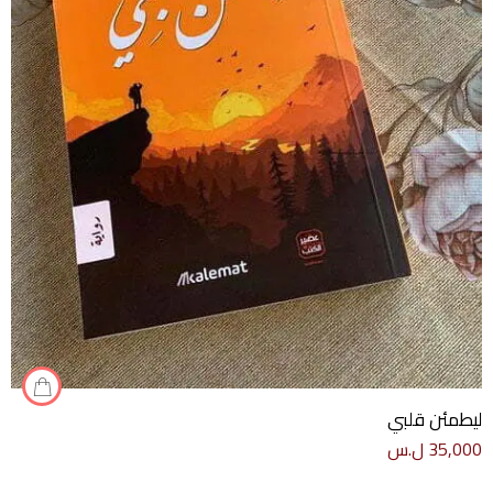
ليطمئن قلبي
35,000
ل.س