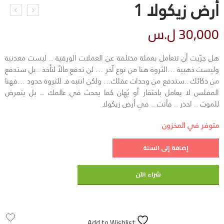
أرض زيكولا 1
30,000
ل.س
هل جرّبت أن تتعامل بعملة مختلفة عن العملات الورقية .. ليست معدنية
وليست ذهبية …الثروة هنا من نوع آخر … لن تدفع مالاً لتأخذ ..بل ستدفع
من ذكائك ..ستدفع من وحدات عقلك… ولكن انتبه فـ للثروة حدود …فهنا
المفلس لا يعامل باحتقار أو يُهان كما يحدث في عالمك .. بل يتعرض
للموت .. احذر .. فأنت .. في أرض زيكولا
متوفر في المخزون
إضافة إلى السلة
شراء الآن
Add to Wishlist