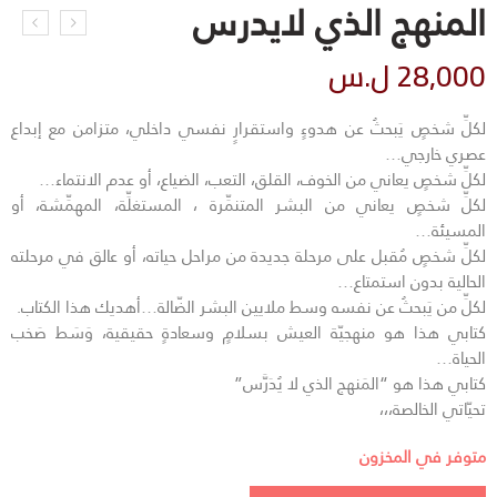
المنهج الذي لايدرس
28,000
ل.س
لكلِّ شخصٍ يَبحثُ عن هدوءٍ واستقرارٍ نفسي داخلي، متزامن مع إبداع
عصري خارجي…
لكلِّ شخصٍ يعاني من الخوف، القلق، التعب، الضياع، أو عدم الانتماء…
لكلِّ شخصٍ يعاني من البشر المتنمِّرة ، المستغلِّة، المهمِّشة، أو
المسيئة…
لكلِّ شخصٍ مُقبل على مرحلة جديدة من مراحل حياته، أو عالق في مرحلته
الحالية بدون استمتاع…
لكلِّ من يَبحثُ
عن نفسه وسط ملايين البشر الضّالة…أهديك هذا الكتاب.
كتابي هذا هو منهجيّة العيش بسلامٍ وسعادةٍ حقيقية، وَسَط صَخب
الحياة…
كتابي هذا هو “المَنهج الذي لا يُدَرَّس”
تحيّاتي الخالصة،،،
متوفر في المخزون