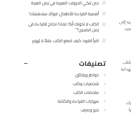
حين تبكي الحروف: العربية في زمن الغربة
أهمية القراءة للأطفال: فوائد ستدهشك!
بة إلى
الكتب لا تخونك أبدًا: لماذا نحتاج للقراءة في
عيد
زمن الضجيج؟”
اقرأ لتقود: كيف تصنع الكتب عقلاً لا يُهزم
تصنيفات
كتاب
هداية
خواطر ورقائق
شخصيات وكتب
ملخصات الكتب
مهارات القراءة والكتابة
رك
ا
نحو وصرف