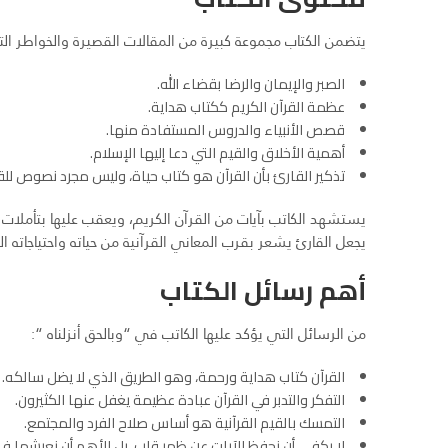
يتضمن الكتاب مجموعة كبيرة من المقالات القصيرة والخواطر ا
الصبر والإيمان والرضا بقضاء الله.
عظمة القرآن الكريم ككتاب هداية.
قصص الأنبياء والدروس المستفادة منها.
أهمية الأخلاق والقيم التي دعا إليها الإسلام.
تذكير القارئ بأن القرآن هو كتاب حياة، وليس مجرد نصوص للقر
يستشهد الكاتب بآيات من القرآن الكريم، ويعقب عليها بتأملات
يجعل القارئ يشعر بقرب المعاني القرآنية من حياته واحتياجاته ال
أهم رسائل الكتاب
من الرسائل التي يؤكد عليها الكاتب في “وبالحق أنزلناه “:
القرآن كتاب هداية ورحمة، وهو الطريق الذي لا يضل سالكه.
التفكر والتدبر في القرآن عبادة عظيمة يغفل عنها الكثيرون.
التمسك بالقيم القرآنية هو أساس صلاح الفرد والمجتمع.
لا يكفي أن نحفظ الآيات عن ظهر قلب، بل الأهم أن نعيشها في ح