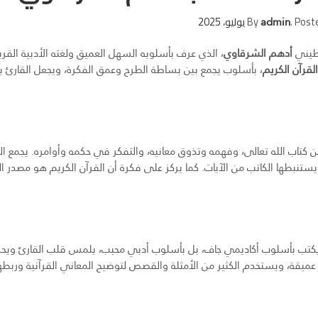
By
admin
.
Post
سطيني
أدهم الشرقاوي
، الذي عرف بأسلوبه السهل العميق ولغته الأدبية القري
القرآن الكريم
، بأسلوب يجمع بين بساطة الطرح وعمق الفكرة، ويجعل القارئ ي
 كتاب الله تعالى، وفهمه وتذوق معانيه، والتفكر في حكمه وأوامره. يجمع ال
ستنبطها الكاتب من الآيات. كما يركز على فكرة أن القرآن الكريم هو مصدر ال
يكتب بأسلوب أكاديمي جاف، بل بأسلوب أدبي محبب، يلمس قلب القارئ ويح
ميقة، ويستخدم الكثير من الأمثلة والقصص لتوضيح المعاني القرآنية وربطه