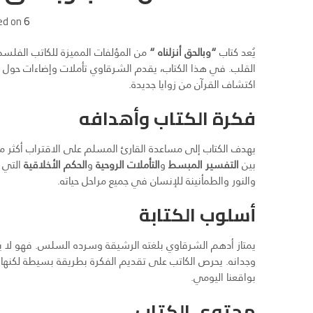
6 يوليو، 2025
ed on
يُعد كتاب
“وبالحق أنزلناه “
من المؤلفات المميزة للكاتب الفل
القلب. في هذا الكتاب، يقدم الشرقاوي تأملات وإضاءات حول
اكتشاف القرآن من زوايا جديدة.
فكرة الكتاب وأهدافه
يهدف الكتاب إلى مساعدة القارئ المسلم على الاقتراب أكثر من
بين
التفسير المبسط
و
التأملات الروحية
و
الحكم الأخلاقية
التي ي
والنور والطمأنينة للإنسان في جميع مراحل حياته.
أسلوب الكتابة
يمتاز أدهم الشرقاوي بلغته الرشيقة وسرده السلس. فهو لا 
وجدانه. يحرص الكاتب على تقديم الفكرة بطريقة بسيطة لكنها ع
بواقعنا اليومي.
محتوى الكتاب