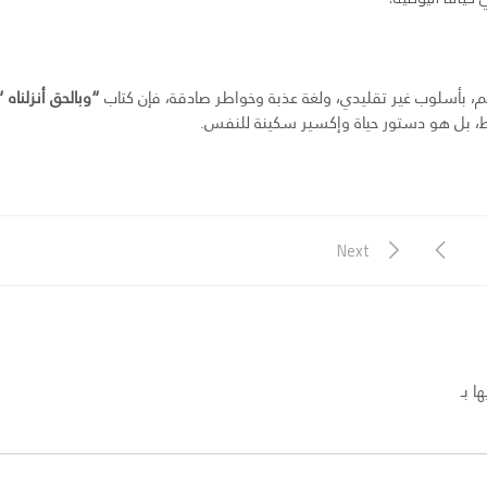
م، بأسلوب غير تقليدي، ولغة عذبة وخواطر صادقة، فإن كتاب
“وبالحق أنزلناه “
 فقط، بل هو دستور حياة وإكسير سكينة للنفس.
Next
ا بـ