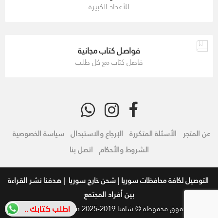
للأعداد الكبيرة
فواصل كتاب مجانية
فاصل كتاب مع كل طلب
عن المتجر
الأسئلة المتكررة
الإرجاع والاستبدال
سياسة الخصوصية
الشروط والأحكام
اتصل بنا
التوصيل لكافة محافظات سوريا | شحن خارج سوريا | هدفنا نشر القراءة
بين أفراد المجتمع
اطلب كتابك ..
جميع الحقوق محفوظة © شامنا 2019-2025
BY
Mostafalashi.com