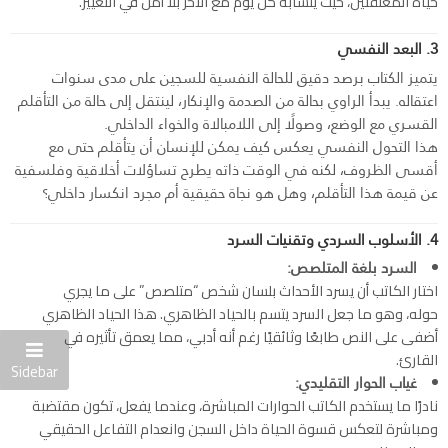
حياة المعتقلين، حيث يتشابه كل يوم مع الآخر بلا أمل في التغيير.
3. البعد النفسي
يتميز الكتاب برصد دقيق للحالة النفسية للسجين على مدى سنوات
اعتقاله. يبدأ الراوي بحالة من الصدمة والإنكار، لينتقل إلى حالة من التأقلم
القسري مع الوضع، وصولًا إلى اللامبالاة والخواء الداخلي.
هذا التحول النفسي يعكس كيف يمكن للإنسان أن يتأقلم حتى مع
أقسى الظروف، لكنه في الوقت ذاته يطرح تساؤلات أخلاقية وفلسفية
عن قيمة هذا التأقلم، وهل هو نجاة حقيقية أم مجرد انكسار داخلي؟
4. الأسلوب السردي وتقنيات السرد
السرد بلغة المتلصص:
اختار الكاتب أن يسرد الأحداث بلسان شخص “متلصص” على ما يجري
حوله، وهو ما جعل السرد يتسم بالحياد الظاهري. هذا الحياد الظاهري
أضفى على النص طابعًا وثائقيًا رغم أنه أدبي، مما يعمق تأثيره في
القارئ.
Sidebar
غياب الحوار التقليدي:
نادرًا ما يستخدم الكاتب الحوارات المباشرة، وعندما يفعل، تكون مقتضبة
ومباشرة لتعكس قسوة الحياة داخل السجن وانعدام التفاعل الحقيقي