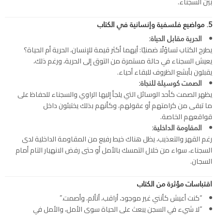
بين السجناء.
5. مواضيع فلسفية وإنسانية في الكتاب
الحرية مقابل الحياة:
يطرح الكتاب تساؤلًا ضمنيًا: أيهما أكثر قيمة للإنسان، الحرية أم الحياة؟
يعيش السجناء في حالة مستمرة من التوق إلى الحرية، ورغم ذلك،
يقبلون بأبشع الظروف للبقاء أحياء.
الصمت كوسيلة للنجاة:
يظهر الصمت كأحد الوسائل التي يلجأ إليها الراوي والسجناء للحفاظ على
ما تبقى من كرامتهم أو عقولهم، وكأنهم بذلك يختبئون داخل
قواقعهم الخاصة.
المقاومة الداخلية:
رغم القهر والتعذيب، يظل هناك خيط رفيع من المقاومة الداخلية لدى
السجناء، سواء من خلال التمسك بالأمل أو حتى رفض الانهيار التام أمام
السجان.
اقتباسات مؤثرة من الكتاب
“كنت أعيش كأنني غير موجود، أراقب، أتألم، وأصمت.”
“لا شيء في السجن يبعث على الحياة سوى الأمل، والأمل في