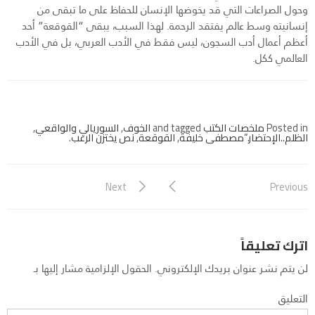
وحول الصراعات التي قد يخوضها الإنسان للحفاظ على ما تبقى من
إنسانيته وسط عالم يفتقد الرحمة. لهذا السبب، يبقى “القوقعة” أحد
أعظم أعمال أدب السجون، ليس فقط في الأدب العربي، بل في الأدب
العالمي ككل.
Posted in
ملخصات الكتب
and tagged
الخوف
,
السوريالي والواقعي
,
الظلم..الإحتضار.“مصطفى خليفة
,
القوقعة
,
نص يختزن الرعب
.
Next
Previous
اترك تعليقاً
لن يتم نشر عنوان بريدك الإلكتروني.
الحقول الإلزامية مشار إليها بـ
التعليق