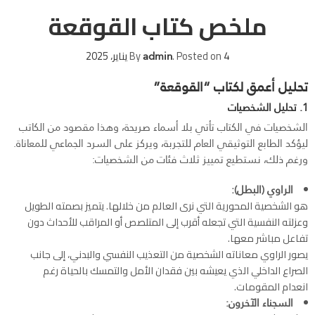
ملخص كتاب القوقعة
4 يناير، 2025
Posted on
.
admin
By
تحليل أعمق لكتاب “القوقعة”
1. تحليل الشخصيات
الشخصيات في الكتاب تأتي بلا أسماء صريحة، وهذا مقصود من الكاتب
ليؤكد الطابع التوثيقي العام للتجربة، ويركز على السرد الجماعي للمعاناة.
ورغم ذلك، نستطيع تمييز ثلاث فئات من الشخصيات:
الراوي (البطل):
هو الشخصية المحورية التي نرى العالم من خلالها. يتميز بصمته الطويل
وعزلته النفسية التي تجعله أقرب إلى المتلصص أو المراقب للأحداث دون
تفاعل مباشر معها.
يصور الراوي معاناته الشخصية من التعذيب النفسي والبدني، إلى جانب
الصراع الداخلي الذي يعيشه بين فقدان الأمل والتمسك بالحياة رغم
انعدام المقومات.
السجناء الآخرون: