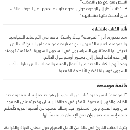
السجن هو نوع من التعذيب.”
“كنت أنظر إلى الوجوه حولي، وجوه ذابت ملامحها من الخوف والذل،
حتى أصبحت كلها متشابهة.”
تأثير الكتاب وانتشاره
منذ صدوره، أثار “القوقعة” جدلًا واسعًا، خاصة في الأوساط السياسية
والحقوقية. اعتبره الكثيرون شهادة تاريخية موثقة على الانتهاكات التي
تعرض لها المعتقلون السياسيون في السجون السورية. كما تمت ترجمته
إلى عدة لغات ليصل إلى جمهور أوسع حول العالم.
وقد ألهم الكتاب العديد من الأعمال الفنية والمقالات التي تناولت أدب
السجون كوسيلة لفضح الأنظمة القمعية.
خاتمة موسعة
“القوقعة” ليس مجرد كتاب عن السجن، بل هو صرخة إنسانية مدوية ضد
الظلم والقهر. إنه دعوة للتفكر في معاناة الإنسان وقدرته على الصمود
في وجه القمع. وبين السطور، نجد رسالة ضمنية عن أهمية الحرية كأعظم
قيمة إنسانية، حتى وإن دفع الإنسان حياته ثمنًا لها.
يترك الكتاب القارئ في حالة من التأمل العميق حول معنى الحياة والكرامة،