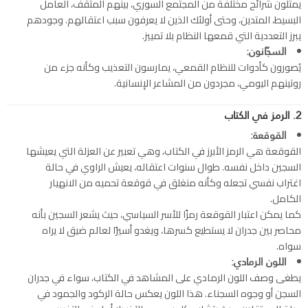
يمثلون شرائح مختلفة من المجتمع السوري، بينهم المثقف، العامل
البسيط، المتدين، وحتى أولئك الذين لا يعرفون سبب اعتقالهم. وجودهم
يبرز التعددية التي قمعها النظام بلا تمييز.
السجّانون:
يُصورون كأدوات للنظام القمعي، يمارسون التعذيب وكأنه جزء من
روتينهم اليومي، مجردون من المشاعر الإنسانية.
2. الرمز في الكتاب
القوقعة:
القوقعة هي الرمز الأبرز في الكتاب، وهي تعبير عن العزلة التي يعيشها
السجين داخل نفسه. طوال سنوات اعتقاله، يعيش الراوي في حالة
اغتراب نفسي تجعله وكأنه منغلق في قوقعة تحميه من الانهيار
الكامل.
كما يمكن اعتبار القوقعة رمزًا للأسر السياسي، حيث يشعر السجين بأنه
محاصر بين جدران لا يستطيع كسرها، ويغدو أسيرًا لعالم ضيق لا يراه
سواه.
اللون الرمادي:
يطغى وصف اللون الرمادي على المشاهد في الكتاب، سواء في جدران
السجن أو وجوه السجناء. هذا اللون يعكس حالة الركود والجمود في